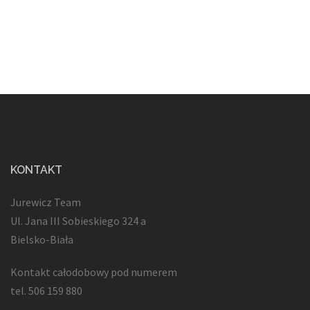
KONTAKT
Jurewicz Team
Ul. Jana III Sobieskiego 324 a
Bielsko-Biała
Kontakt całodobowy pod numerem
tel. 506 159 880