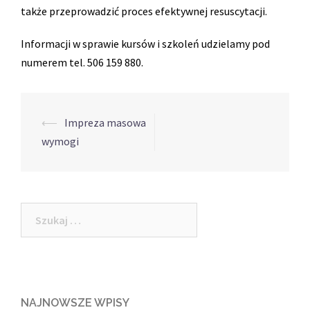
także przeprowadzić proces efektywnej resuscytacji.
Informacji w sprawie kursów i szkoleń udzielamy pod
numerem tel. 506 159 880.
Post
⟵
Impreza masowa
navigation
wymogi
Szukaj:
NAJNOWSZE WPISY