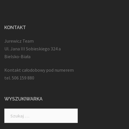
KONTAKT
Jurewicz Team
Ul. Jana III Sobieskiego 324 a
Bielsko-Biała
Kontakt całodobowy pod numerem
tel. 506 159 880
WYSZUKIWARKA
Szukaj: